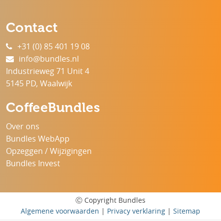
Contact
+31 (0) 85 401 19 08
info@bundles.nl
Industrieweg 71 Unit 4
5145 PD, Waalwijk
CoffeeBundles
Over ons
Bundles WebApp
Opzeggen / Wijzigingen
Bundles Invest
Ⓒ Copyright
Bundles
Algemene voorwaarden
|
Privacy verklaring
|
Sitemap