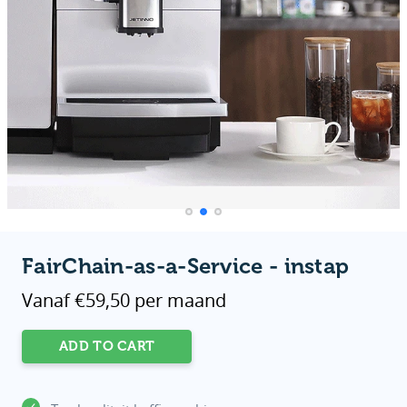
FairChain-as-a-Service - instap
Vanaf €59,50 per maand
B2B
ADD TO CART
-
III
quantity