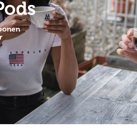
Pods
 bonen
r