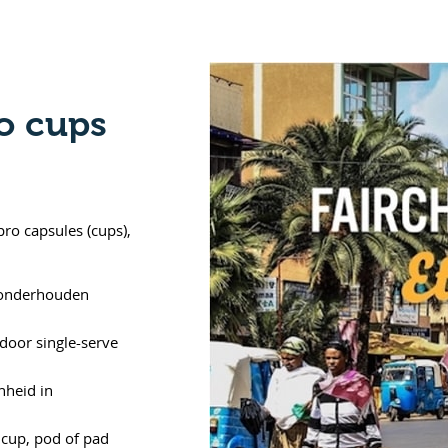
o cups
ro capsules (cups),
 onderhouden
 door single-serve
heid in
cup, pod of pad