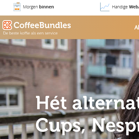
Morgen
binnen
Handige
Web
A
Hét alterna
Cups, Nesp