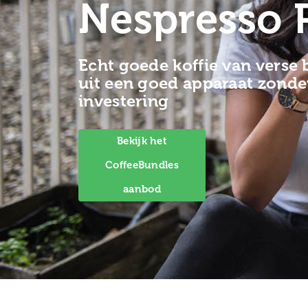
Nespresso 
Echt goede koffie van verse
uit een goed apparaat zonde
investering
Bekijk het
CoffeeBundles
aanbod