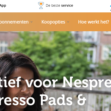
App
De beste
service
bonnementen
Koopopties
Hoe werkt het?
tief voor Nespr
resso Pads &