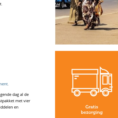
t.
ment
.
lgende dag al de
tpakket met vier
iddelen en